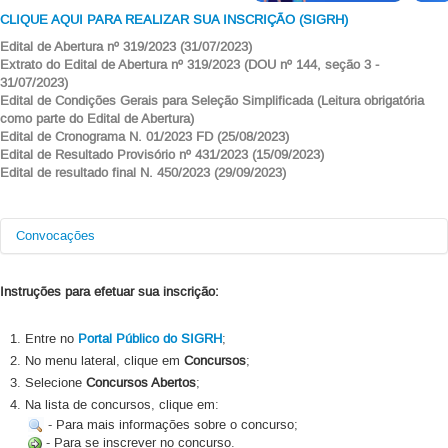
CLIQUE AQUI PARA REALIZAR SUA INSCR
IÇÃO (SIGRH)
Edital de Abertura nº 319/2023 (31/07/2023)
E
xtrato do Edital de Abertura nº 319/2023 (DOU nº 144, seção 3 -
31/07/2023
)
Edital de Condições Gerais para Seleção Simplificada (Leitura obrigatória
como parte do Edital de Abertura
)
Edital de Cronograma N. 01/2023 FD (25/08/2023)
Edital de Resultado Provisório nº 431/2023 (15/09/2023)
Edital de resultado final N. 450/2023 (29/09/2023)
Convocações
Data da
Número do
Nome
Classificação
Instruções para efetuar sua inscrição:
Convocação
Processo
23106.115215/2023-
Jéssica Amanda Fachin
1º
31/10/2023
46
Entre no
Portal Público do SIGRH
;
Jefferson Crescencio
23106.115219/2023-
No menu lateral, clique em
Concursos
;
2º
31/10/2023
Neri
24
Selecione
Concursos Abertos
;
23106.115220/2023-
Eduardo Xavier Lemos
3º
31/10/2023
Na lista de concursos, clique em:
59
- Para mais informações sobre o concurso;
Marcus Firmino
23106.116960/2023-
4º
14/02/2024
- Para se inscrever no concurso.
Santiago da Silva
11