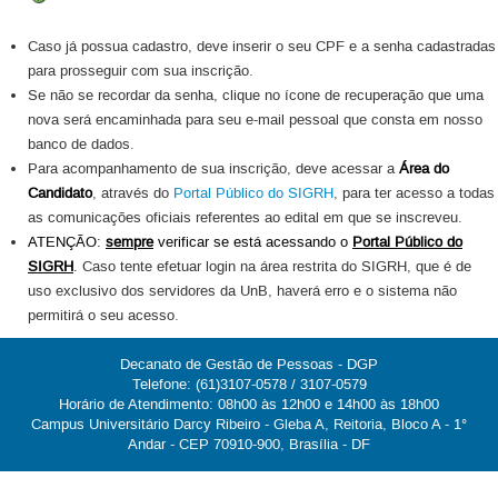
23106.080125/2024-
Rafael Gomiero Pitta
5º
27/09/2024
16
Caso já possua cadastro, deve inserir o seu CPF e a senha cadastradas
para prosseguir com sua inscrição.
Se não se recordar da senha, clique no ícone de recuperação que uma
nova será encaminhada para seu e-mail pessoal que consta em nosso
banco de dados.
Para acompanhamento de sua inscrição, deve acessar a
Área do
Candidato
, através do
Portal Público do SIGRH
, para ter acesso a todas
as comunicações oficiais referentes ao edital em que se inscreveu.
ATENÇÃO:
sempre
verificar se está acessando o
Portal Público do
SIGRH
.
Caso tente efetuar login na área restrita do SIGRH, que é de
uso exclusivo dos servidores da UnB, haverá erro e o sistema não
permitirá o seu acesso.
Decanato de Gestão de Pessoas - DGP
Telefone: (61)3107-0578 / 3107-0579
Horário de Atendimento: 08h00 às 12h00 e 14h00 às 18h00
Campus Universitário Darcy Ribeiro - Gleba A, Reitoria, Bloco A - 1°
Andar - CEP 70910-900, Brasília - DF