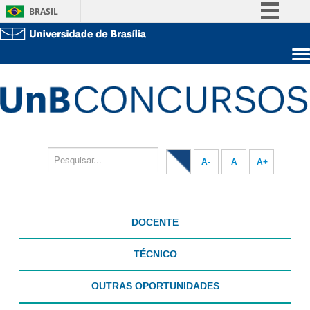
BRASIL
Simplifique!
Comunica BR
Sobre a UnB
Participe
Unidades acadêmicas
Acesso à informação
Estude na UnB
Graduação
Legislação
Pós-Graduação
Administração
Canais
Servidor
A-
A
A+
DOCENTE
TÉCNICO
OUTRAS OPORTUNIDADES