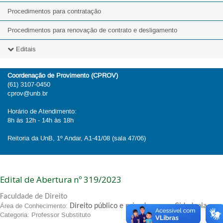
Procedimentos para contratação
Procedimentos para renovação de contrato e desligamento
Editais
2026
Coordenação de Provimento (CPROV)
(61) 3107-0450
2025
cprov@unb.br
2024
Horário de Atendimento:
8h às 12h - 14h às 18h
2023
Reitoria da UnB, 1º Andar, A1-41/08 (sala 47/06)
2022
2021
Edital de Abertura nº 319/2023
2020
Faculdade de Direito
Área de Conhecimento:
Direito público e privado para a Cidadania
.
Categoria: Professor Substituto