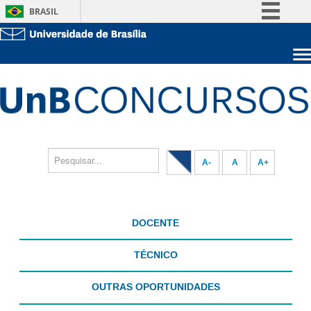
BRASIL
Simplifique!
Comunica BR
Sobre a UnB
Participe
Unidades acadêmicas
Acesso à informação
Estude na UnB
Graduação
Legislação
Pós-Graduação
Administração
Canais
Servidor
A-
A
A+
DOCENTE
TÉCNICO
OUTRAS OPORTUNIDADES