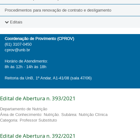
Procedimentos para renovação de contrato e desligamento
Editais
2026
Coordenação de Provimento (CPROV)
(61) 3107-0450
2025
cprov@unb.br
2024
Horário de Atendimento:
8h às 12h - 14h às 18h
2023
Reitoria da UnB, 1º Andar, A1-41/08 (sala 47/06)
2022
2021
Edital de Abertura n. 393/2021
2020
Departamento de Nutrição
Área de Conhecimento: Nutrição. Subárea: Nutrição Clínica
Categoria: Professor Substituto
Edital de Abertura n. 392/2021