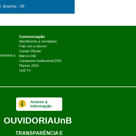
, Brasília - DF
Comunicação
Atendimento a Jornalistas
Fale com a Secom
Canais Oficiais
Resposta a
Marca UnB
Campanha Institucional 2025
Planner 2024
UnB TV
Acesso à
Informação
OUVIDORIA
UnB
TRANSPARÊNCIA E