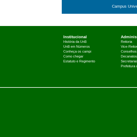
Campus Univers
Institucional
Administ
História da UnB
Reitoria
UnB em Números
Vice-Reitor
Conheça os campi
Conselhos
Como chegar
Decanatos
Estatuto e Regimento
Secretaria
Prefeitura