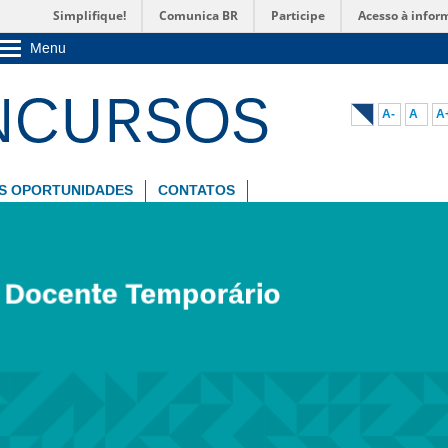
Simplifique!
Comunica BR
Participe
Acesso à infor
Menu
Sobre a UnB
Unidades acadêmicas
Estude na UnB
A-
A
A
Graduação
Pós-Graduação
Administração
S OPORTUNIDADES
CONTATOS
Servidor