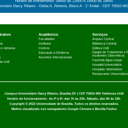
Horário de Atendimento: 08h00 às 12h00 e 14h00 às 18h00
itário Darcy Ribeiro - Gleba A, Reitoria, Bloco A - 1° Andar - CEP 70910-900
rativo
Acadêmico
Serviços
Faculdades
Arquivo Central
ia
Institutos
Biblioteca Central
 e câmaras
Centros
Editora UnB
Equipe de Tratamento e 
Educação a Distância
Incidentes Cibernéticos
s
Assuntos Internacionais
Fazenda Água Limpa
 da UnB
Hospital Universitário
Hospitais Veterinários
Restaurante Universitário
Campus
Universitário Darcy Ribeiro,
Brasília-DF | CEP 70910-900
Telefones UnB
Horário de funcionamento: de 2ª a 6ª, das 7h às 23h. Sábado, das 8h às 18h.
Copyright © 2022
Universidade de Brasília
.
Todos os direitos reservados.
Melhor visualizado nos navegadores Google Chrome e Mozilla Firefox