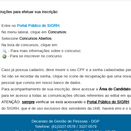
truções para efetuar sua inscrição:
Data da
Número do
Nome
Classificação
Convocação
Processo
Entre no
Portal Público do SIGRH
;
José Antonio Branco
23106.121236/2023-
Desistência
21/11/2023
No menu lateral, clique em
Bernardes
Concursos
;
09
Selecione
Concursos Abertos
;
Na lista de concursos, clique em:
- Para mais informações sobre o concurso;
- Para se inscrever no concurso.
Caso já possua cadastro, deve inserir o seu CPF e a senha cadastradas pa
Se não se recordar da senha, clique no ícone de recuperação que uma nova
pessoal que consta em nosso banco de dados.
Para acompanhamento de sua inscrição, deve acessar a
Área do Candidato
para ter acesso a todas as comunicações oficiais referentes ao edital em q
ATENÇÃO:
sempre
verificar se está acessando o
Portal Público do SIGRH
.
do SIGRH, que é de uso exclusivo dos servidores da UnB, haverá erro e o s
Decanato de Gestão de Pessoas - DGP
Telefone: (61)3107-0578 / 3107-0579