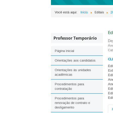
Você está aqui:
Início
Editais
2
Ed
Professor Temporário
De
Áre
Cat
Página inicial
CL
Orientações aos candidatos
Edi
Orientações às unidades
E
x
acadêmicas
Edi
Ane
Procedimentos para
Ane
contratação
Edi
Edi
Edi
Procedimentos para
renovação de contrato e
desligamento