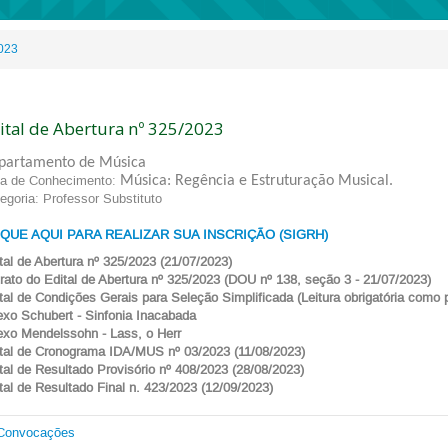
023
ital de Abertura nº 325/2023
partamento de Música
a de Conhecimento:
Música: Regência e Estruturação Musical.
egoria: Professor Substituto
IQUE AQUI PARA REALIZAR SUA INSCR
IÇÃO (SIGRH)
tal de Abertura nº 325/2023 (21/07/2023)
trato do Edital de Abertura nº 325/2023 (DOU nº 138, seção 3 - 21/07/2023
)
tal de Condições Gerais para Seleção Simplificada (Leitura obrigatória como p
xo Schubert - Sinfonia Inacabada
xo Mendelssohn - Lass, o Herr
tal de Cronograma IDA/MUS nº 03/2023 (11/08/2023)
tal de Resultado Provisório nº 408/2023 (28/08/2023)
tal de Resultado Final n. 423/2023 (12/09/2023)
Convocações