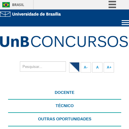
BRASIL
Simplifique!
Comunica BR
Sobre a UnB
Participe
Unidades acadêmicas
Acesso à informação
Estude na UnB
Graduação
Legislação
Pós-Graduação
Administração
Canais
Servidor
A-
A
A+
DOCENTE
TÉCNICO
OUTRAS OPORTUNIDADES