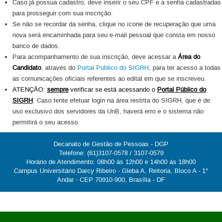
Caso já possua cadastro, deve inserir o seu CPF e a senha cadastradas
para prosseguir com sua inscrição.
Se não se recordar da senha, clique no ícone de recuperação que uma
nova será encaminhada para seu e-mail pessoal que consta em nosso
banco de dados.
Para acompanhamento de sua inscrição, deve acessar a
Área do
Candidato
, através do
Portal Público do SIGRH
, para ter acesso a todas
as comunicações oficiais referentes ao edital em que se inscreveu.
ATENÇÃO:
sempre
verificar se está acessando o
Portal Público do
SIGRH
.
Caso tente efetuar login na área restrita do SIGRH, que é de
uso exclusivo dos servidores da UnB, haverá erro e o sistema não
permitirá o seu acesso.
Decanato de Gestão de Pessoas - DGP
Telefone: (61)3107-0578 / 3107-0579
Horário de Atendimento: 08h00 às 12h00 e 14h00 às 18h00
Campus Universitário Darcy Ribeiro - Gleba A, Reitoria, Bloco A - 1°
Andar - CEP 70910-900, Brasília - DF