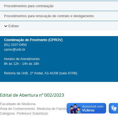
Procedimentos para contratação
Procedimentos para renovação de contrato e desligamento
Editais
2026
Coordenação de Provimento (CPROV)
(61) 3107-0450
2025
cprov@unb.br
2024
Horário de Atendimento:
8h às 12h - 14h às 18h
2023
Reitoria da UnB, 1º Andar, A1-41/08 (sala 47/06)
2022
2021
Edital de Abertura nº 002/2023
2020
Faculdade de Medicina.
Área de Conhecimento: Medicina de Família e Comunidade.
Categoria: Professor Substituto