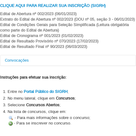
CLIQUE AQUI PARA REALIZAR SUA INSCR
IÇÃO (SIGRH)
Edital de Abertura nº 002/2023 (06/01/2023)
Extrato do Edital de Abertura nº 002/2023 (DOU nº 05, seção 3 - 06/01/2023)
Edital de Condições Gerais para Seleção Simplificada (Leitura obrigatória
como parte do Edital de Abertura)
Edital de Cronograma nº 001/2023 (01/02/2023)
Edital de Resultado Provisório nº 070/2023 (17/02/2023)
Edital de Resultado Final nº 90/2023 (06/03/2023)
Convocações
Instruções para efetuar sua inscrição:
Data da
Número do
Nome
Classificação
Convocação
Processo
23106.026427/2023-
Entre no
Portal Público do SIGRH
;
Raquel Ferreira
1º
02/05/2023
50
No menu lateral, clique em
Concursos
;
23106.068572/2023-
Raissa Silva Frota
2º
28/06/2023
Selecione
Concursos Abertos
;
16
Na lista de concursos, clique em:
- Para mais informações sobre o concurso;
- Para se inscrever no concurso.