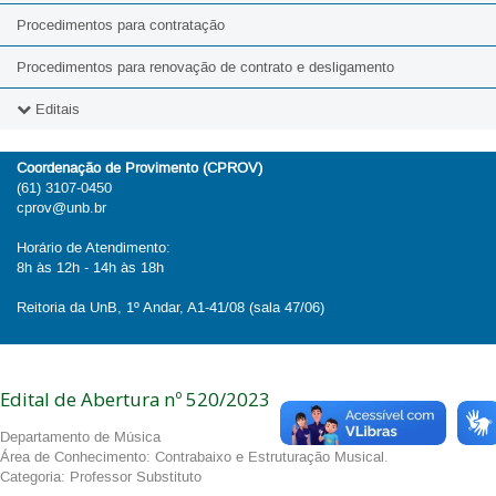
Procedimentos para contratação
Procedimentos para renovação de contrato e desligamento
Editais
2026
Coordenação de Provimento (CPROV)
(61) 3107-0450
2025
cprov@unb.br
2024
Horário de Atendimento:
8h às 12h - 14h às 18h
2023
Reitoria da UnB, 1º Andar, A1-41/08 (sala 47/06)
2022
2021
Edital de Abertura nº 520/2023
2020
Departamento de Música
Área de Conhecimento: Contrabaixo e Estruturação Musical.
Categoria: Professor Substituto