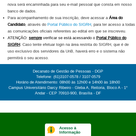
nova será encaminhada para seu e-mail pessoal que consta em nosso
banco de dados.
Para acompanhamento de sua inscrição, deve acessar a
Área do
Candidato
, através do
Portal Público do SIGRH
, para ter acesso a todas
as comunicações oficiais referentes ao edital em que se inscreveu.
ATENÇÃO:
sempre
verificar se está acessando o
Portal Público do
SIGRH
.
Caso tente efetuar login na área restrita do SIGRH, que é de
uso exclusivo dos servidores da UnB, haverá erro e o sistema não
permitirá o seu acesso.
Decanato de Gestão de Pessoas - DGP
Telefone: (61)3107-0578 / 3107-0579
Horário de Atendimento: 08h00 às 12h00 e 14h00 às 18h00
Campus Universitário Darcy Ribeiro - Gleba A, Reitoria, Bloco A - 1°
Andar - CEP 70910-900, Brasília - DF
Acesso à
Informação