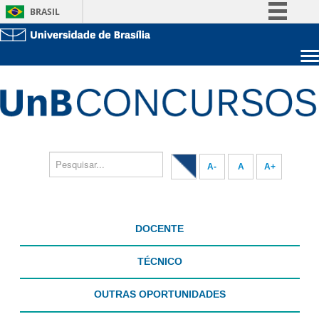
BRASIL
Simplifique!
Comunica BR
Sobre a UnB
Participe
Unidades acadêmicas
Acesso à informação
Estude na UnB
Graduação
Legislação
Pós-Graduação
Administração
Canais
Servidor
A-
A
A+
DOCENTE
TÉCNICO
OUTRAS OPORTUNIDADES