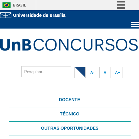
BRASIL
Simplifique!
Comunica BR
Sobre a UnB
Participe
Unidades acadêmicas
Acesso à informação
Estude na UnB
Graduação
Legislação
Pós-Graduação
Administração
Canais
Servidor
A-
A
A+
DOCENTE
TÉCNICO
OUTRAS OPORTUNIDADES