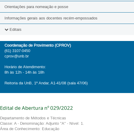
Orientações para nomeação e posse
Informações gerais aos docentes recém-empossados
Editais
2026
Coordenação de Provimento (CPROV)
(61) 3107-0450
2025
cprov@unb.br
2024
Horário de Atendimento:
8h às 12h - 14h às 18h
2023
Reitoria da UnB, 1º Andar, A1-41/08 (sala 47/06)
2022
2021
Edital de Abertura nº 029/2022
2020
Departamento de Métodos e Técnicas
2019
Classe: A - Denominação: Adjunto "A" - Nível: 1.
Área de Conhecimento: Educação