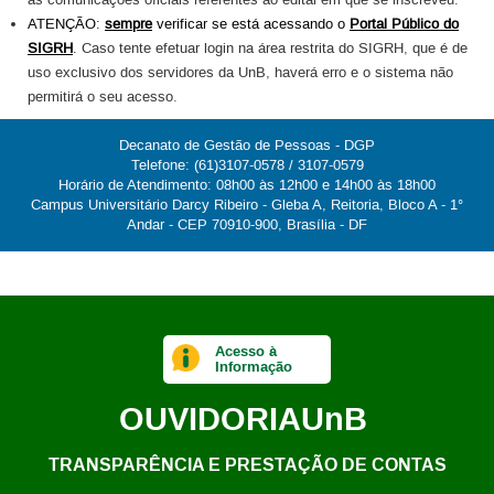
as comunicações oficiais referentes ao edital em que se inscreveu.
ATENÇÃO:
sempre
verificar se está acessando o
Portal Público do
SIGRH
.
Caso tente efetuar login na área restrita do SIGRH, que é de
uso exclusivo dos servidores da UnB, haverá erro e o sistema não
permitirá o seu acesso.
Decanato de Gestão de Pessoas - DGP
Telefone: (61)3107-0578 / 3107-0579
Horário de Atendimento: 08h00 às 12h00 e 14h00 às 18h00
Campus Universitário Darcy Ribeiro - Gleba A, Reitoria, Bloco A - 1°
Andar - CEP 70910-900, Brasília - DF
Acesso à
Informação
OUVIDORIA
UnB
TRANSPARÊNCIA E PRESTAÇÃO DE CONTAS