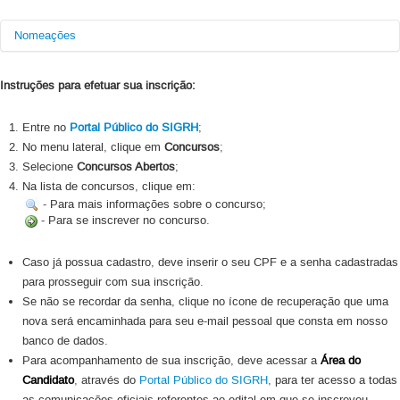
Nomeações
Data da
Número do
Nome
Classificação
Instruções para efetuar sua inscrição:
Convocação
Processo
Marcelo Fabiano
23106.105288/2022-
1º
20/01/2023
Entre no
Portal Público do SIGRH
;
Rodrigues Pereira
49
No menu lateral, clique em
Concursos
;
Selecione
Concursos Abertos
;
Na lista de concursos, clique em:
- Para mais informações sobre o concurso;
- Para se inscrever no concurso.
Caso já possua cadastro, deve inserir o seu CPF e a senha cadastradas
para prosseguir com sua inscrição.
Se não se recordar da senha, clique no ícone de recuperação que uma
nova será encaminhada para seu e-mail pessoal que consta em nosso
banco de dados.
Para acompanhamento de sua inscrição, deve acessar a
Área do
Candidato
, através do
Portal Público do SIGRH
, para ter acesso a todas