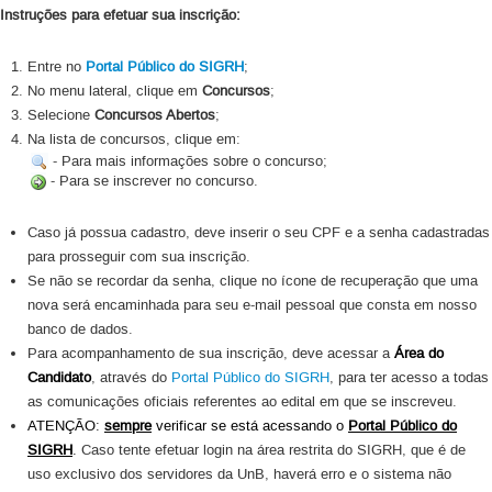
Instruções para efetuar sua inscrição:
Data da
Número do
Nome
Classificação
Convocação
Processo
Entre no
Portal Público do SIGRH
;
Jorge Luiz de Oliveira
23106.048733/2025-
1º
27/05/2025
No menu lateral, clique em
Junior
Concursos
;
17
Selecione
Concursos Abertos
;
Na lista de concursos, clique em:
- Para mais informações sobre o concurso;
- Para se inscrever no concurso.
Caso já possua cadastro, deve inserir o seu CPF e a senha cadastradas
para prosseguir com sua inscrição.
Se não se recordar da senha, clique no ícone de recuperação que uma
nova será encaminhada para seu e-mail pessoal que consta em nosso
banco de dados.
Para acompanhamento de sua inscrição, deve acessar a
Área do
Candidato
, através do
Portal Público do SIGRH
, para ter acesso a todas
as comunicações oficiais referentes ao edital em que se inscreveu.
ATENÇÃO:
sempre
verificar se está acessando o
Portal Público do
SIGRH
.
Caso tente efetuar login na área restrita do SIGRH, que é de
uso exclusivo dos servidores da UnB, haverá erro e o sistema não