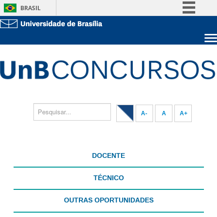
BRASIL
Simplifique!
Comunica BR
Sobre a UnB
Participe
Unidades acadêmicas
Acesso à informação
Estude na UnB
Graduação
Legislação
Pós-Graduação
Administração
Canais
Servidor
A-
A
A+
DOCENTE
TÉCNICO
OUTRAS OPORTUNIDADES