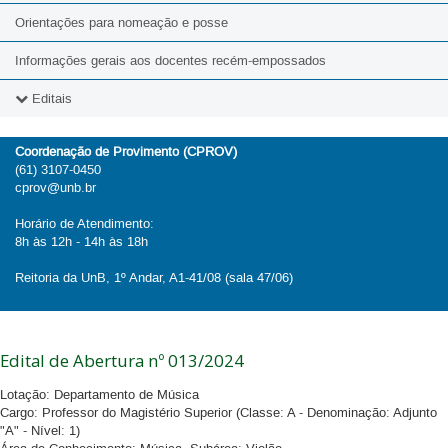
Orientações para nomeação e posse
Informações gerais aos docentes recém-empossados
Editais
2026
Coordenação de Provimento (CPROV)
(61) 3107-0450
2025
cprov@unb.br
2024
Horário de Atendimento:
8h às 12h - 14h às 18h
2023
Reitoria da UnB, 1º Andar, A1-41/08 (sala 47/06)
2022
2021
Edital de Abertura nº 013/2024
2020
Lotação: Departamento de Música
2019
Cargo: Professor do Magistério Superior (Classe: A - Denominação: Adjunto
"A" - Nível: 1)