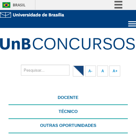
BRASIL
Simplifique!
Comunica BR
Sobre a UnB
Participe
Unidades acadêmicas
Acesso à informação
Estude na UnB
Graduação
Legislação
Pós-Graduação
Administração
Canais
Servidor
A-
A
A+
DOCENTE
TÉCNICO
OUTRAS OPORTUNIDADES